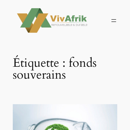
Aller
au
contenu
Étiquette :
fonds
souverains