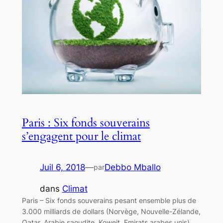
Paris : Six fonds souverains
s’engagent pour le climat
Juil 6, 2018
—
Debbo Mballo
par
dans
Climat
Paris – Six fonds souverains pesant ensemble plus de
3.000 milliards de dollars (Norvège, Nouvelle-Zélande,
Qatar, Arabie saoudite, Koweit, Emirats arabes unis),