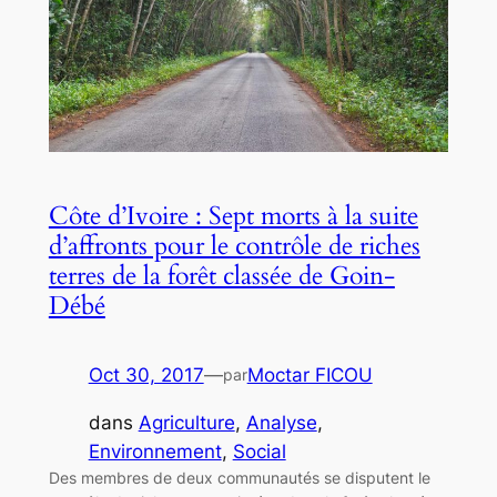
Côte d’Ivoire : Sept morts à la suite
d’affronts pour le contrôle de riches
terres de la forêt classée de Goin-
Débé
Oct 30, 2017
—
Moctar FICOU
par
dans
Agriculture
, 
Analyse
, 
Environnement
, 
Social
Des membres de deux communautés se disputent le