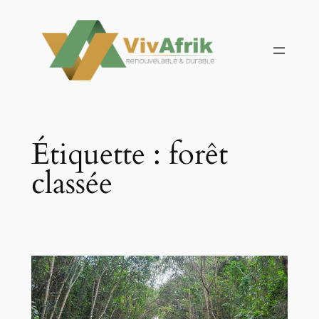
Aller
au
contenu
Étiquette :
forêt
classée