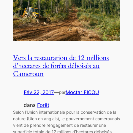
Vers la restauration de 12 millions
d’hectares de forêts déboisés au
Cameroun
Fév 22, 2017
—
Moctar FICOU
par
dans
Forêt
Selon l’Union internationale pour la conservation de la
nature (Uicn en anglais), le gouvernement camerounais
vient de prendre l’engagement de restaurer une
superficie totale de 12 millions d’hectares déboisés