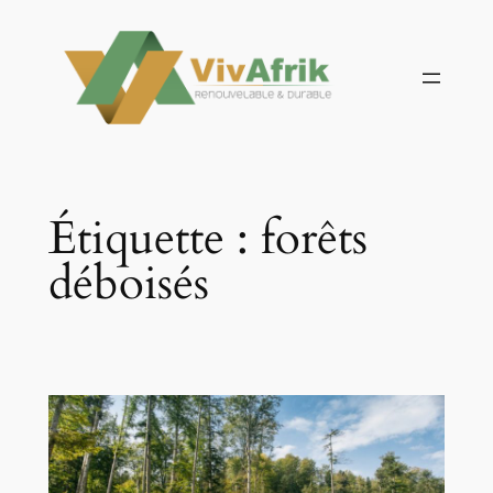
Aller
au
contenu
Étiquette :
forêts
déboisés