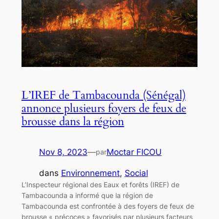
L’IREF de Tambacounda (Sénégal)
annonce plusieurs foyers de feux de
brousse dans la région
Nov 8, 2023
—
Moctar FICOU
par
dans
Environnement
, 
Social
L’Inspecteur régional des Eaux et forêts (IREF) de
Tambacounda a informé que la région de
Tambacounda est confrontée à des foyers de feux de
brousse « précoces » favorisés par plusieurs facteurs