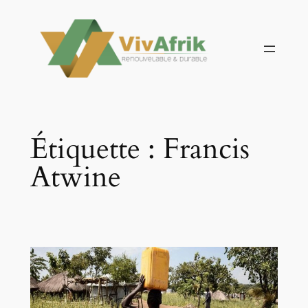
Aller
au
contenu
Étiquette :
Francis
Atwine