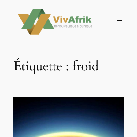
Aller
au
contenu
Étiquette :
froid