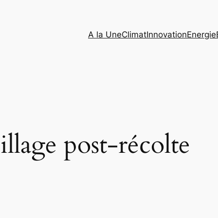
A la Une
Climat
Innovation
Energie
illage post-récolte