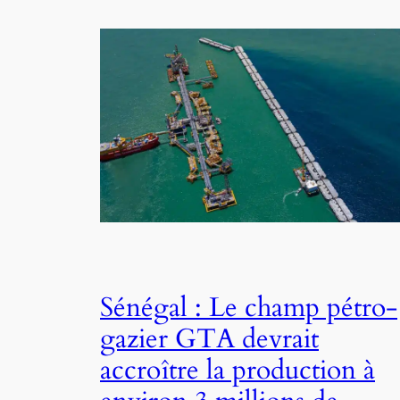
Sénégal : Le champ pétro-
gazier GTA devrait
accroître la production à