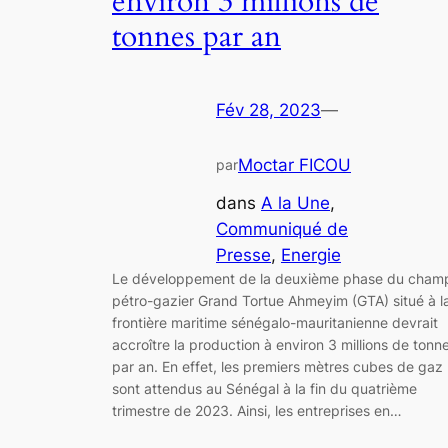
environ 3 millions de
tonnes par an
Fév 28, 2023
—
Moctar FICOU
par
dans
A la Une
, 
Communiqué de
Presse
, 
Energie
Le développement de la deuxième phase du cham
pétro-gazier Grand Tortue Ahmeyim (GTA) situé à l
frontière maritime sénégalo-mauritanienne devrait
accroître la production à environ 3 millions de tonn
par an. En effet, les premiers mètres cubes de gaz
sont attendus au Sénégal à la fin du quatrième
trimestre de 2023. Ainsi, les entreprises en…