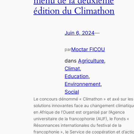
menu de la deuxième
édition du Climathon
Juin 6, 2024
—
Moctar FICOU
par
dans
Agriculture
, 
Climat
, 
Education
, 
Environnement
, 
Social
Le concours dénommé « Climathon » et axé sur les
solutions innovantes face au changement climatiqu
en Afrique de l’Ouest est organisé par l’Agence
universitaire de la francophonie (AUF), le Fonds «
Résonnances internationales du festival de la
francophonie », le Service de coopération et d’acti