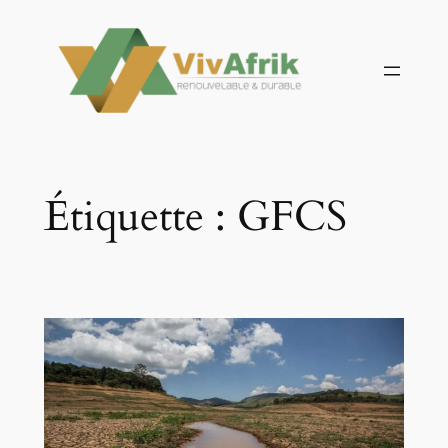
Aller
au
contenu
Étiquette :
GFCS