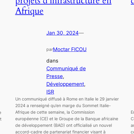
projets d’infrastructure en
Afrique
Jan 30, 2024
—
Moctar FICOU
par
dans
Communiqué de
Presse
, 
Développement
, 
ISR
Un communiqué diffusé à Rome en Italie le 29 janvier
2024 a renseigné qu’en marge du Sommet Italie-
Afrique de cette semaine, la Commission
E
e
européenne (CE) et le Groupe de la Banque africaine
C
t
de développement (BAD) ont officialisé un nouvel
a
accord-cadre de partenariat financier visant à
c