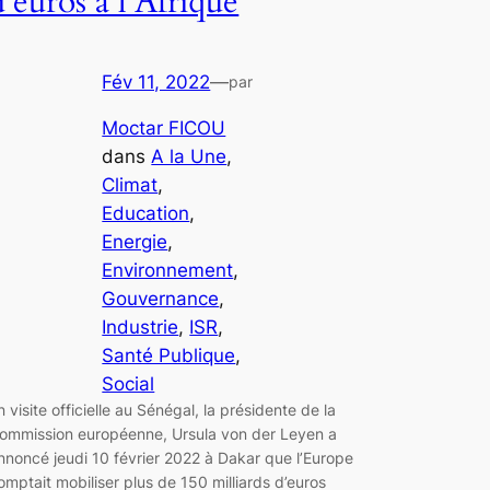
d’euros à l’Afrique
Fév 11, 2022
—
par
Moctar FICOU
dans
A la Une
, 
Climat
, 
Education
, 
Energie
, 
Environnement
, 
Gouvernance
, 
Industrie
, 
ISR
, 
Santé Publique
, 
Social
n visite officielle au Sénégal, la présidente de la
ommission européenne, Ursula von der Leyen a
nnoncé jeudi 10 février 2022 à Dakar que l’Europe
omptait mobiliser plus de 150 milliards d’euros