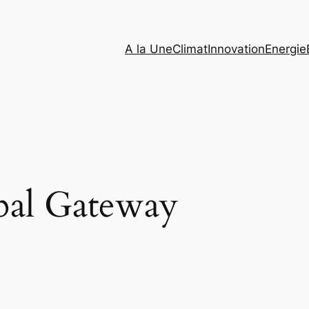
A la Une
Climat
Innovation
Energie
bal Gateway