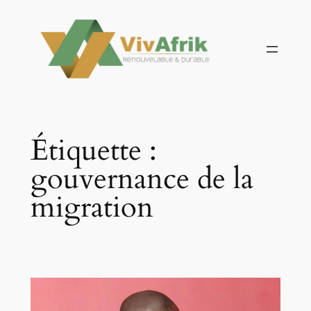
Aller
au
contenu
Étiquette :
gouvernance de la
migration