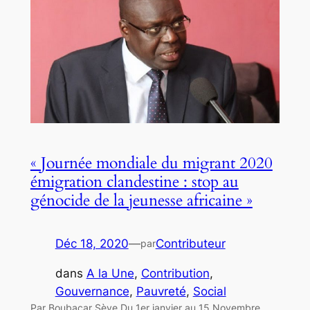
« Journée mondiale du migrant 2020
émigration clandestine : stop au
génocide de la jeunesse africaine »
Déc 18, 2020
—
Contributeur
par
dans
A la Une
, 
Contribution
, 
Gouvernance
, 
Pauvreté
, 
Social
Par Boubacar Sèye Du 1er janvier au 15 Novembre,