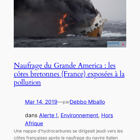
Naufrage du Grande America : les
côtes bretonnes (France) exposées à la
pollution
Mar 14, 2019
—
Debbo Mballo
par
dans
Alerte !
, 
Environnement
, 
Hors
Afrique
Une nappe d’hydrocarbures se dirigeait jeudi vers les
côtes françaises après le naufrage du navire italien