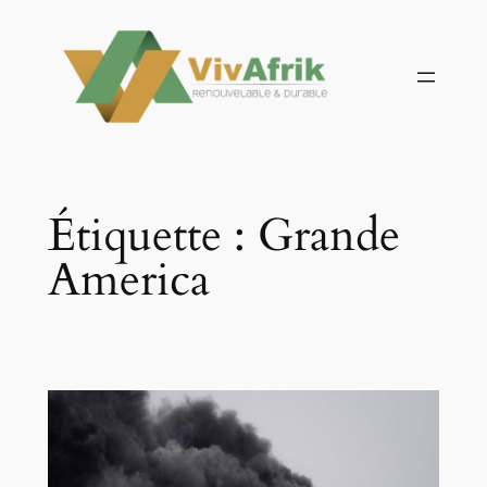
Aller
au
contenu
Étiquette :
Grande
America