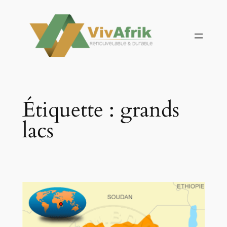
Aller
au
contenu
Étiquette :
grands
lacs