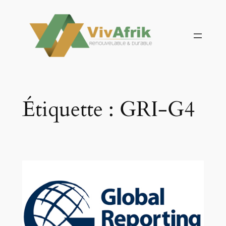
Aller
au
contenu
Étiquette :
GRI-G4