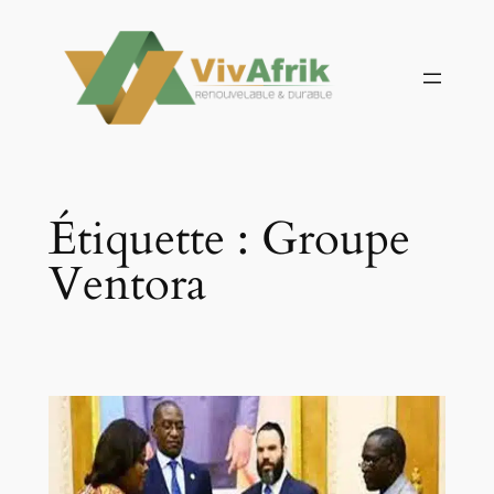
Aller
au
contenu
Étiquette :
Groupe
Ventora