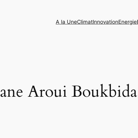
A la Une
Climat
Innovation
Energie
ane Aroui Boukbida