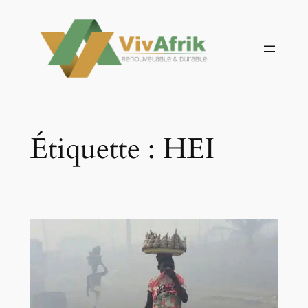
Aller
au
contenu
Étiquette :
HEI