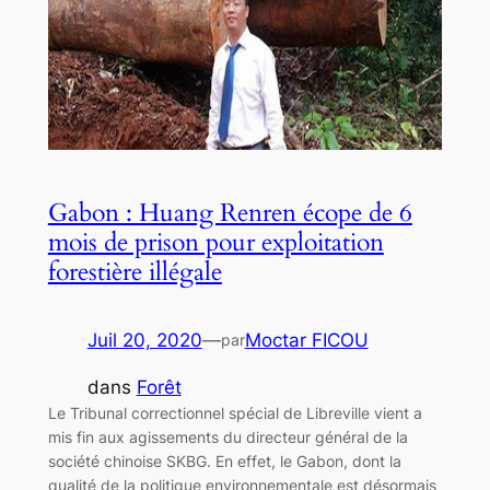
Gabon : Huang Renren écope de 6
mois de prison pour exploitation
forestière illégale
Juil 20, 2020
—
Moctar FICOU
par
dans
Forêt
Le Tribunal correctionnel spécial de Libreville vient a
mis fin aux agissements du directeur général de la
société chinoise SKBG. En effet, le Gabon, dont la
qualité de la politique environnementale est désormais