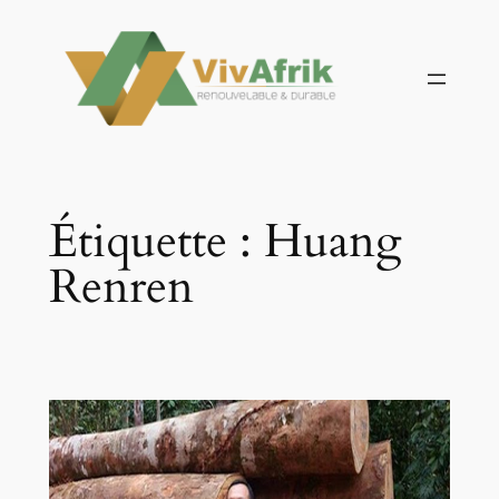
Aller
au
contenu
Étiquette :
Huang
Renren