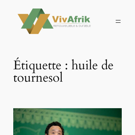
Aller
au
contenu
Étiquette :
huile de
tournesol