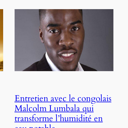
Entretien avec le congolais
Malcolm Lumbala qui
transforme l’humidité en