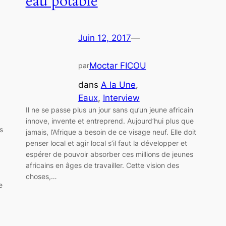
eau potable
Juin 12, 2017
—
Moctar FICOU
par
dans
A la Une
, 
Eaux
, 
Interview
Il ne se passe plus un jour sans qu’un jeune africain
innove, invente et entreprend. Aujourd’hui plus que
s
jamais, l’Afrique a besoin de ce visage neuf. Elle doit
penser local et agir local s’il faut la développer et
espérer de pouvoir absorber ces millions de jeunes
africains en âges de travailler. Cette vision des
)
choses,…
e