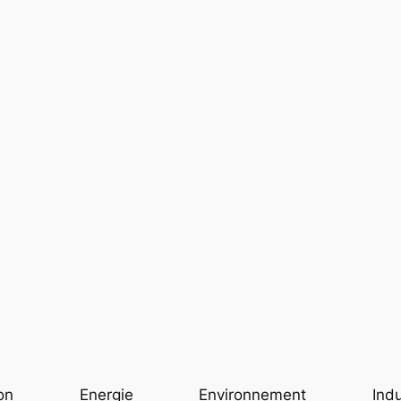
on
Energie
Environnement
Indu