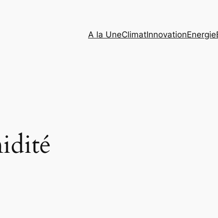
A la Une
Climat
Innovation
Energie
idité