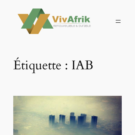
Aller
au
contenu
Étiquette :
IAB