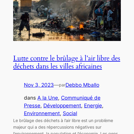
Lutte contre le brûlage à l’air libre des
déchets dans les villes africaines
Nov 3, 2023
—
Debbo Mballo
par
dans
A la Une
, 
Communiqué de
Presse
, 
Développement
, 
Energie
, 
Environnement
, 
Social
Le brûlage des déchets à l’air libre est un problème
majeur qui a des répercussions négatives sur
l’environnement, la population et l’économie. Les gens