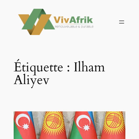
Aller
au
contenu
Étiquette :
Ilham
Aliyev