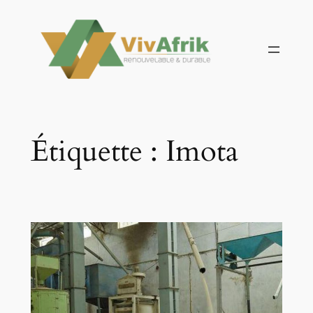
Aller
au
contenu
Étiquette :
Imota