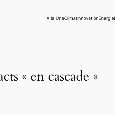
A la Une
Climat
Innovation
Energie
cts « en cascade »