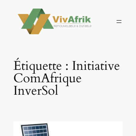
Aller
au
contenu
Étiquette :
Initiative
ComAfrique
InverSol