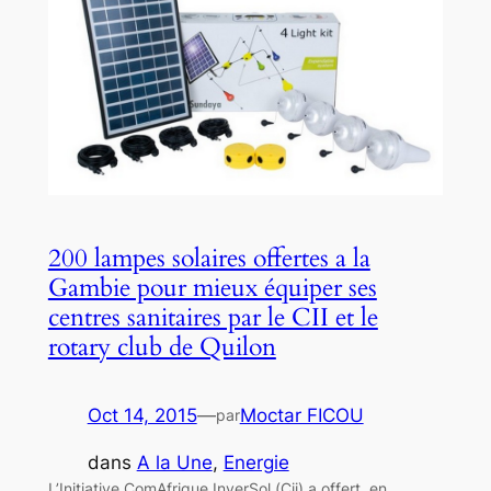
200 lampes solaires offertes a la
Gambie pour mieux équiper ses
centres sanitaires par le CII et le
rotary club de Quilon
Oct 14, 2015
—
Moctar FICOU
par
dans
A la Une
, 
Energie
L’Initiative ComAfrique InverSol (Cii) a offert, en