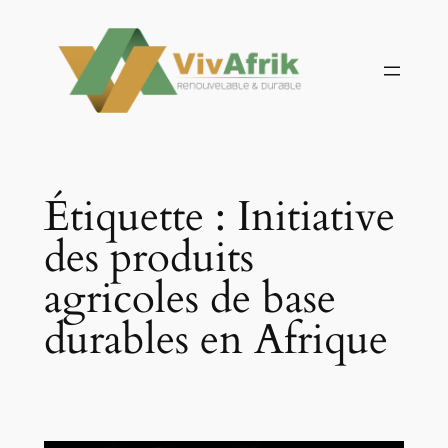
Aller
au
contenu
Étiquette :
Initiative
des produits
agricoles de base
durables en Afrique