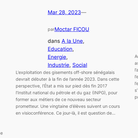
Mar 28, 2023
—
Moctar FICOU
par
dans
A la Une
, 
Education
, 
A
Energie
, 
a
Industrie
, 
Social
l
L’exploitation des gisements off-shore sénégalais
l
devrait débuter à la fin de l’année 2023. Dans cette
l
perspective, l’État a mis sur pied dès fin 2017
s
l’Institut national du pétrole et du gaz (INPG), pour
p
former aux métiers de ce nouveau secteur
prometteur. Une vingtaine d’élèves suivent un cours
en visioconférence. Ce jour-là, il est question de…
de