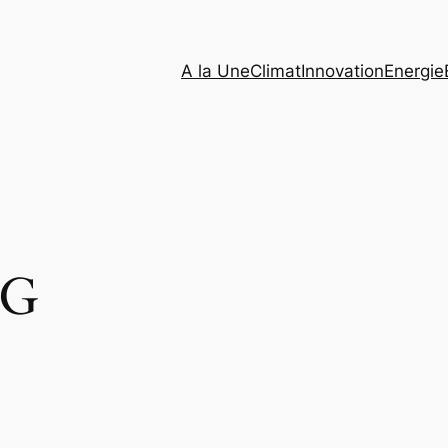
A la Une
Climat
Innovation
Energie
PG