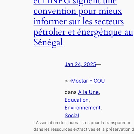
et l’INPG signent une
convention pour mieux
informer sur les secteurs
pétrolier et énergétique au
Sénégal
Jan 24, 2025
—
Moctar FICOU
par
dans
A la Une
, 
Education
, 
Environnement
, 
Social
L’Association des journalistes pour la transparence
dans les ressources extractives et la préservation 