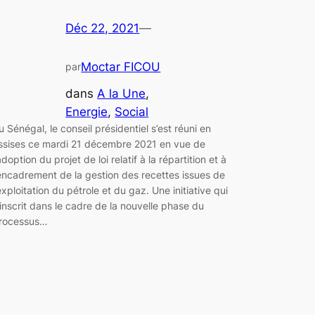
Déc 22, 2021
—
Moctar FICOU
par
dans
A la Une
, 
Energie
, 
Social
u Sénégal, le conseil présidentiel s’est réuni en
ssises ce mardi 21 décembre 2021 en vue de
’adoption du projet de loi relatif à la répartition et à
’encadrement de la gestion des recettes issues de
’exploitation du pétrole et du gaz. Une initiative qui
’inscrit dans le cadre de la nouvelle phase du
rocessus…