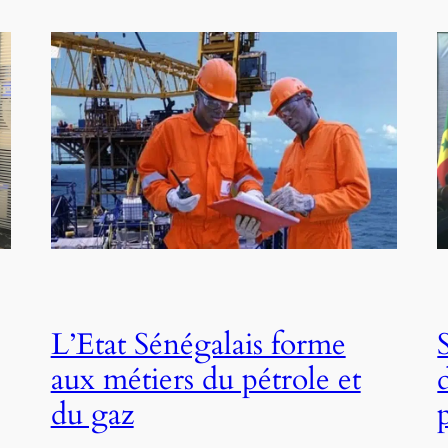
L’Etat Sénégalais forme
aux métiers du pétrole et
du gaz