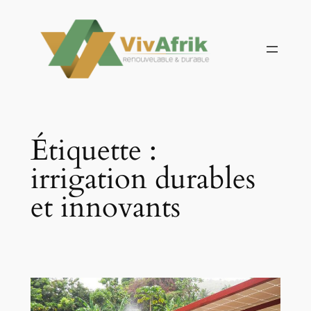
Aller
au
contenu
Étiquette :
irrigation durables
et innovants