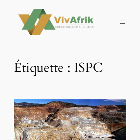
Aller
au
contenu
Étiquette :
ISPC