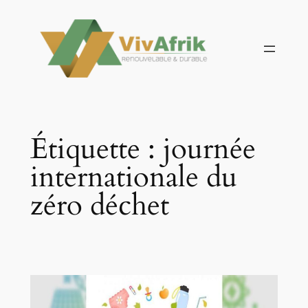
Aller
au
contenu
Étiquette :
journée
internationale du
zéro déchet