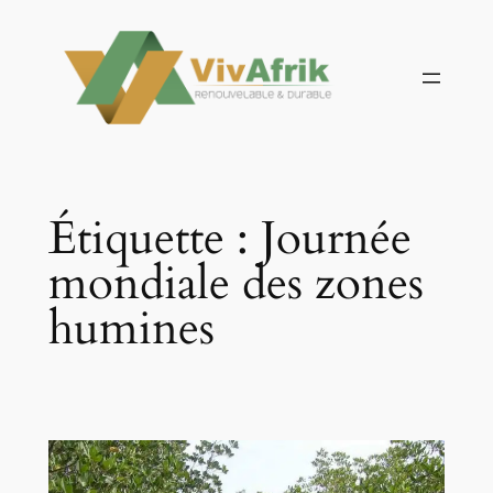
Aller
au
contenu
Étiquette :
Journée
mondiale des zones
humines