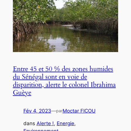
Entre 45 et 50 % des zones humides
du Sénégal sont en voie de
disparition, alerte le colonel Ibrahima
Guèye
Fév 4, 2023
—
Moctar FICOU
par
dans
Alerte !
, 
Energie
, 
Environnement