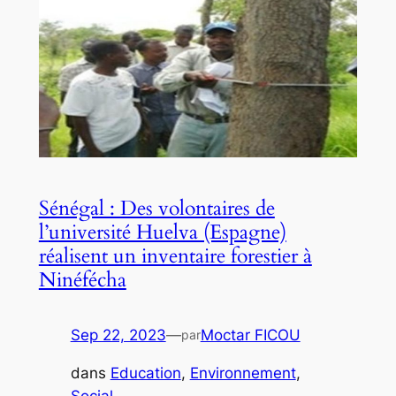
Sénégal : Des volontaires de
l’université Huelva (Espagne)
réalisent un inventaire forestier à
Ninéfécha
Sep 22, 2023
—
Moctar FICOU
par
dans
Education
, 
Environnement
, 
Social