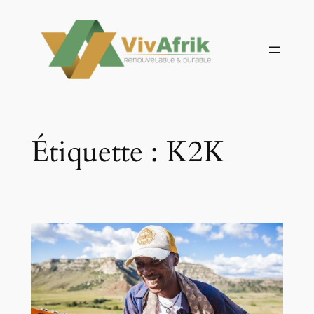
Aller
au
contenu
Étiquette :
K2K