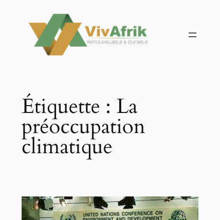
Aller
au
contenu
Étiquette :
La
préoccupation
climatique