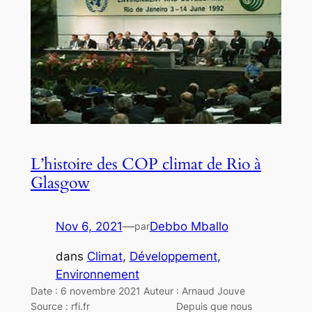
L’histoire des COP climat de Rio à
Glasgow
Nov 6, 2021
—
Debbo Mballo
par
dans
Climat
, 
Développement
, 
Environnement
Date : 6 novembre 2021 Auteur : Arnaud Jouve
Source : rfi.fr Depuis que nous