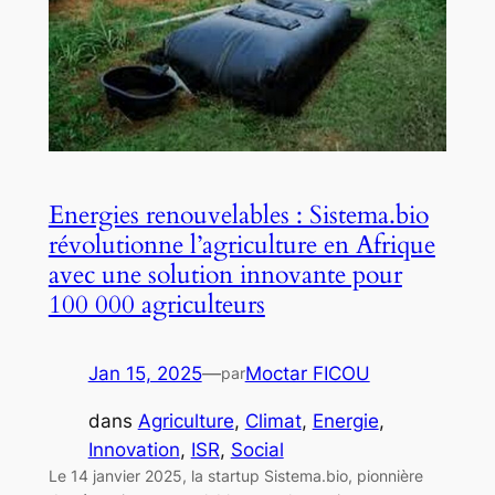
Energies renouvelables : Sistema.bio
révolutionne l’agriculture en Afrique
avec une solution innovante pour
100 000 agriculteurs
Jan 15, 2025
—
Moctar FICOU
par
dans
Agriculture
, 
Climat
, 
Energie
, 
Innovation
, 
ISR
, 
Social
Le 14 janvier 2025, la startup Sistema.bio, pionnière