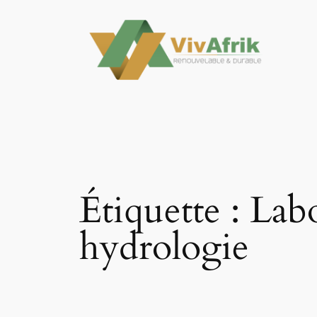
Aller
au
contenu
Étiquette :
Labo
hydrologie