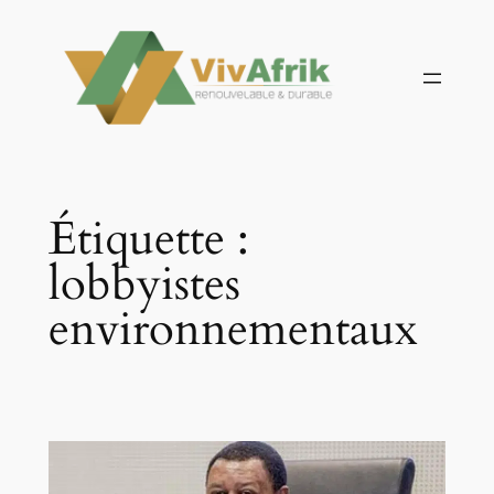
Aller
au
contenu
Étiquette :
lobbyistes
environnementaux