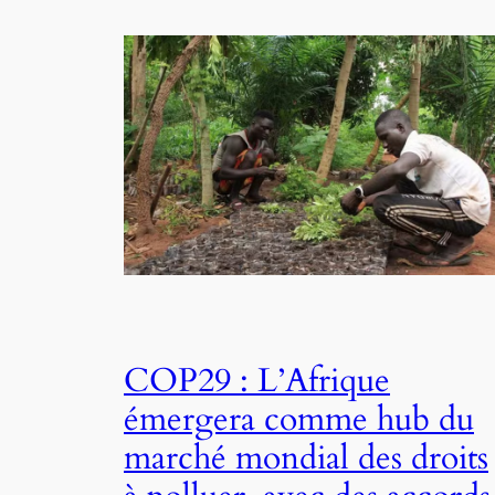
COP29 : L’Afrique
émergera comme hub du
marché mondial des droits