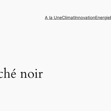
A la Une
Climat
Innovation
Energie
ché noir