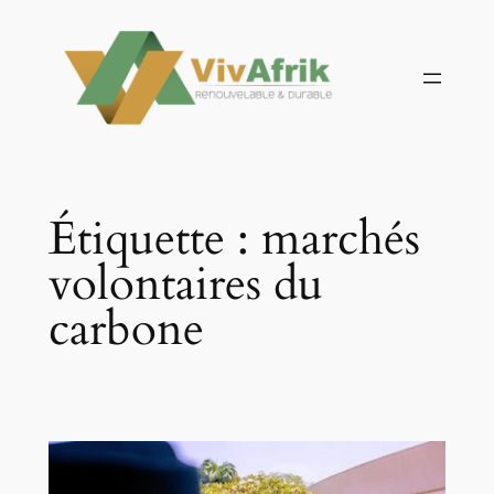
Aller
au
contenu
Étiquette :
marchés
volontaires du
carbone