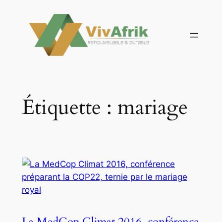
Aller
au
contenu
Étiquette :
mariage
La MedCop Climat 2016, conférence