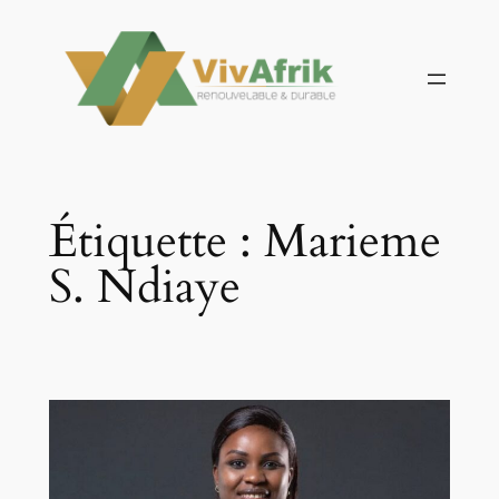
Aller
au
contenu
Étiquette :
Marieme
S. Ndiaye