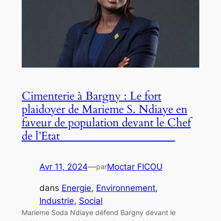
Cimenterie à Bargny : Le fort
plaidoyer de Marieme S. Ndiaye en
faveur de population devant le Chef
de l’Etat
Avr 11, 2024
—
Moctar FICOU
par
dans
Energie
, 
Environnement
, 
Industrie
, 
Social
Marieme Soda Ndiaye défend Bargny devant le