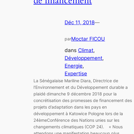
de financement
Déc 11, 2018
—
Moctar FICOU
par
dans
Climat
, 
Développement
, 
Energie
, 
Expertise
La Sénégalaise Mariline Diara, Directrice de
l’Environnement et du Développement durable a
plaidé dimanche 9 décembre 2018 pour la
concrétisation des promesses de financement des
projets d’adaptation dans les pays en
développement à Katowice Pologne lors de la
24èmeConférence des Nations unies sur les
changements climatiques (COP 24). « Nous
attendons une manifestation beaucoup plus…