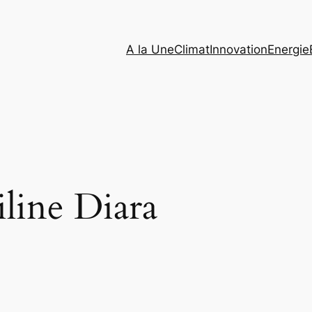
A la Une
Climat
Innovation
Energie
line Diara