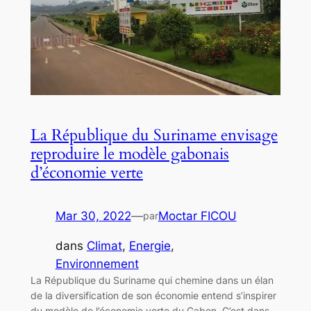
La République du Suriname envisage
reproduire le modèle gabonais
d’économie verte
Mar 30, 2022
—
Moctar FICOU
par
dans
Climat
, 
Energie
, 
Environnement
La République du Suriname qui chemine dans un élan
de la diversification de son économie entend s’inspirer
du modèle de l’économie verte du Gabon. C’est dans