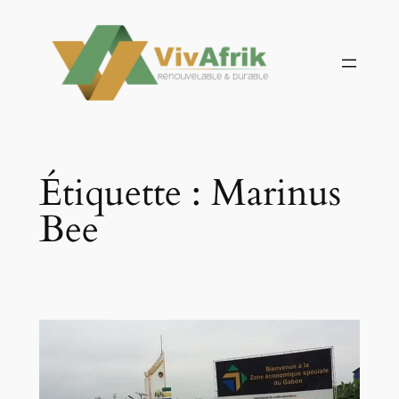
Aller
au
contenu
Étiquette :
Marinus
Bee