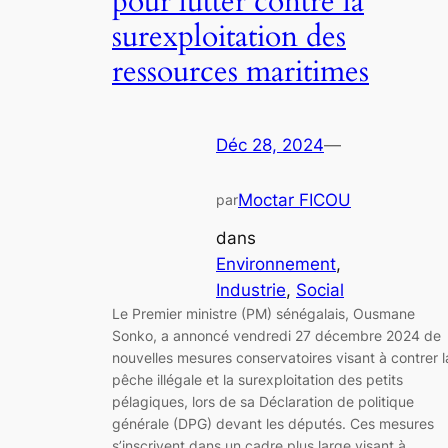
pour lutter contre la
surexploitation des
ressources maritimes
Déc 28, 2024
—
Moctar FICOU
par
dans
Environnement
, 
Industrie
, 
Social
Le Premier ministre (PM) sénégalais, Ousmane
Sonko, a annoncé vendredi 27 décembre 2024 de
nouvelles mesures conservatoires visant à contrer l
pêche illégale et la surexploitation des petits
pélagiques, lors de sa Déclaration de politique
générale (DPG) devant les députés. Ces mesures
s’inscrivent dans un cadre plus large visant à