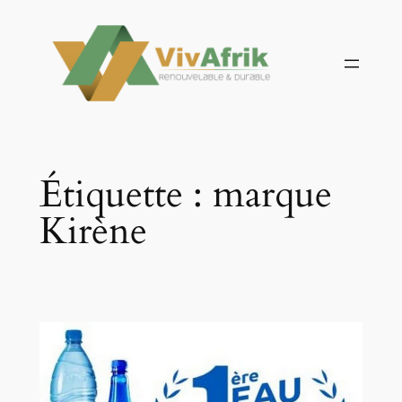
Aller
au
contenu
Étiquette :
marque
Kirène