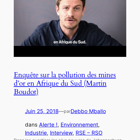
Enquête sur la pollution des mines
d’or en Afrique du Sud (Martin
Boudot)
Juin 25, 2018
—
Debbo Mballo
par
dans
Alerte !
, 
Environnement
, 
Industrie
, 
Interview
, 
RSE – RSO