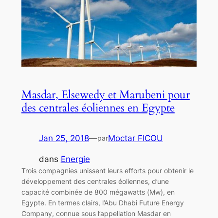
Masdar, Elsewedy et Marubeni pour
des centrales éoliennes en Egypte
Jan 25, 2018
—
Moctar FICOU
par
dans
Energie
Trois compagnies unissent leurs efforts pour obtenir le
développement des centrales éoliennes, d’une
capacité combinée de 800 mégawatts (Mw), en
Egypte. En termes clairs, l’Abu Dhabi Future Energy
Company, connue sous l’appellation Masdar en